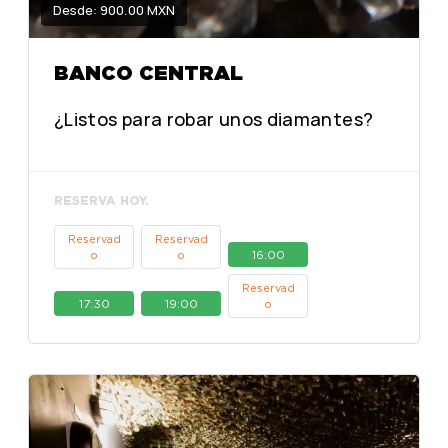
Desde: 900.00 MXN
BANCO CENTRAL
¿Listos para robar unos diamantes?
RESERVA HOY.
Reservad
Reservad
16:00
o
o
Reservad
17:30
19:00
o