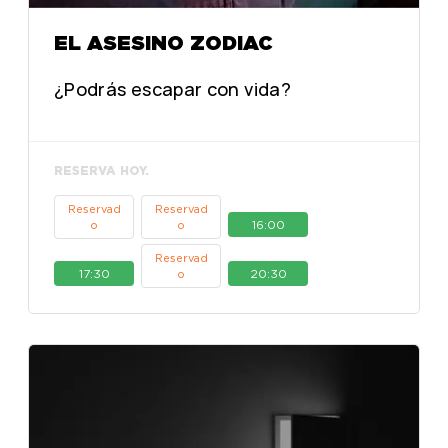
EL ASESINO ZODIAC
¿Podrás escapar con vida?
RESERVA HOY.
Reservad
Reservad
16:00
o
o
Reservad
17:30
20:30
o