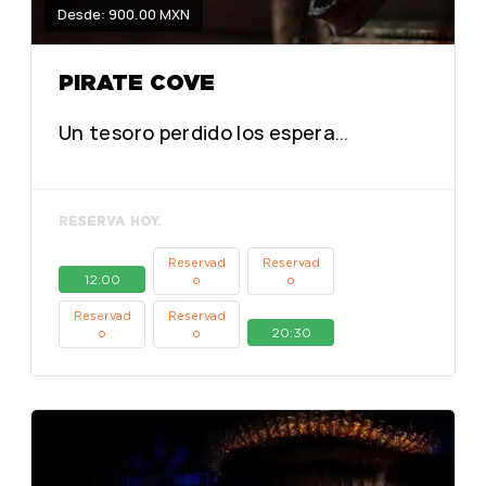
Desde: 900.00 MXN
PIRATE COVE
Un tesoro perdido los espera…
RESERVA HOY.
Reservad
Reservad
12:00
o
o
Reservad
Reservad
20:30
o
o