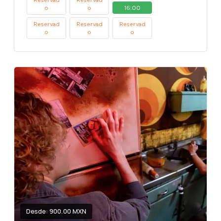
16:00
o
o
Reservad
Reservad
Reservad
o
o
o
Desde: 900.00 MXN