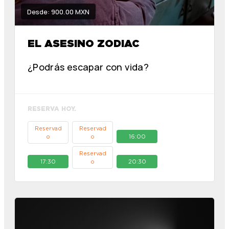
Desde: 900.00 MXN
EL ASESINO ZODIAC
¿Podrás escapar con vida?
RESERVA HOY.
Reservad
Reservad
o
o
16:00
Reservad
17:30
o
20:30