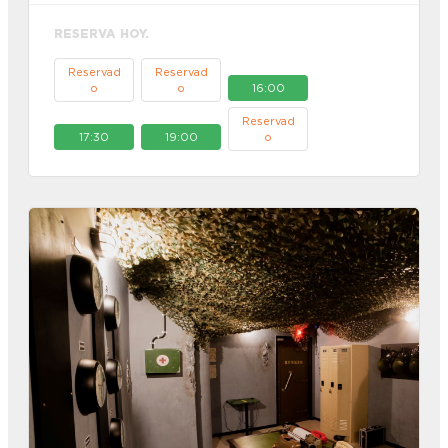
RESERVA HOY.
Reservad
Reservad
o
o
16:00
Reservad
17:30
19:00
o