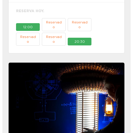
RESERVA HOY.
Reservad
Reservad
12:00
o
o
Reservad
Reservad
o
o
20:30