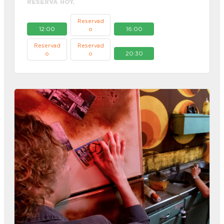
RESERVA HOY.
Reservad
12:00
o
16:00
Reservad
Reservad
o
o
20:30