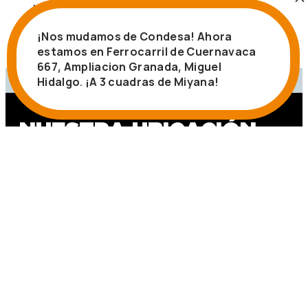
Leer más
¡Nos mudamos de Condesa! Ahora
estamos en Ferrocarril de Cuernavaca
667, Ampliacion Granada, Miguel
Hidalgo. ¡A 3 cuadras de Miyana!
NUESTRA UBICACIÓN
Fox In A Box Mexico City
Ferrocarril de Cuernavaca 667,
Ampliacion Granada,
Miguel Hidalgo, CDMX.
Mexico City, 11529
OBTÉN INDICACIONES